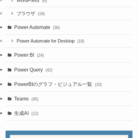
WordPress
(6)
ブラウザ
(19)
Power Automate
(36)
Power Automate for Desktop
(18)
Power BI
(24)
Power Query
(42)
PowerBIのグラフ・ビジュアル一覧
(10)
Teams
(45)
生成AI
(12)