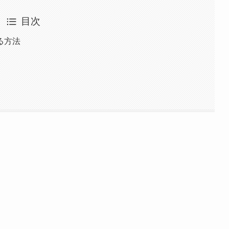
目次
る方法