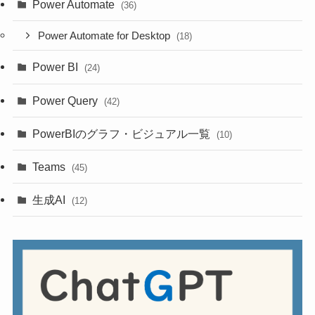
Power Automate
(36)
Power Automate for Desktop
(18)
Power BI
(24)
Power Query
(42)
PowerBIのグラフ・ビジュアル一覧
(10)
Teams
(45)
生成AI
(12)